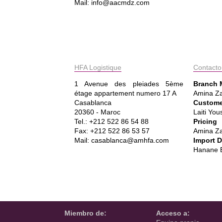
Mail: info@aacmdz.com
HFA Logistique
Contacto
1 Avenue des pleiades 5ème
Branch 
étage appartement numero 17 A
Amina Z
Casablanca
Customer
20360 - Maroc
Laiti You
Tel.: +212 522 86 54 88
Pricing
Fax: +212 522 86 53 57
Amina Z
Mail: casablanca@amhfa.com
Import 
Hanane E
Miembro de:
Acceso a: