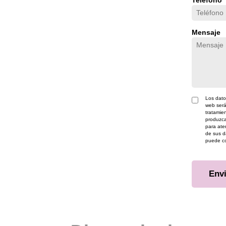
Mensaje
Los dato
web ser
tratamien
produzca
para ate
de sus d
puede co