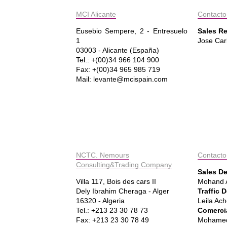
MCI Alicante
Contacto
Eusebio Sempere, 2 - Entresuelo
Sales Re
1
Jose Car
03003 - Alicante (España)
Tel.: +(00)34 966 104 900
Fax: +(00)34 965 985 719
Mail: levante@mcispain.com
NCTC. Nemours
Contacto
Consulting&Trading Company
Sales D
Villa 117, Bois des cars II
Mohand 
Dely Ibrahim Cheraga - Alger
Traffic 
16320 - Algeria
Leila Ac
Tel.: +213 23 30 78 73
Comerci
Fax: +213 23 30 78 49
Mohamed