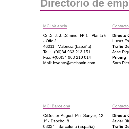
Directorio de emp
MCI Valencia
Contacto
C/ Dr. J. J. Dómine, Nº 1 - Planta 6
Director
- Ofic.2
Lucas Es
46011 - Valencia (España)
Trafic D
Tel.: +(00)34 963 213 151
Jose Piq
Fax: +(00)34 963 210 014
Pricing
Mail: levante@mcispain.com
Sara Pie
MCI Barcelona
Contacto
C/Doctor August Pi i Sunyer, 12 -
Director
1º - Dspcho. 8
Javier B
08034 - Barcelona (España)
Trafic D