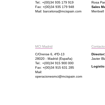
Tel.: +(00)34 935 179 919
Rosa Pa
Fax: +(00)34 935 179 948
Sales M
Mail: barcelona@mcispain.com
Meritxel
MCI Madrid
Contacto
C/Orense 6, 4ºD-13
Director
28020 - Madrid (España)
Javier B
Tel.: +(00)34 915 900 000
Logisti
Fax: +(00)34 915 631 285
Mail:
operacionesmci@mcispain.com