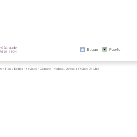
el Itinerario
026 01:44:24
eo
/
Flota
/
Equipo
/
Servicios
/
Contacto
/
Noticias
/
Acceso a Servicio On-Line