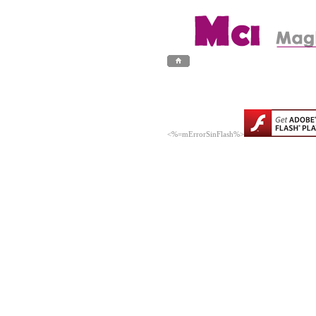
<%=mErrorSinFlash%>