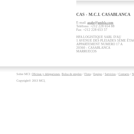
CAS - M.C.I. CASABLANCA
E-mail:
azahr@amhfa.com
Teléfono: +212 228 654 88
Fax: +212 228 653 57
HFA LOGISTIQUE SARL D'AU
1 AVENUE DES PLEIADES 5ÈME ÉTA
APPARTEMENT NUMERO 17 A
20360 - CASABLANCA
MARRUECOS
Sobre MCI:
Oficinas y delegaciones
,
Bolsa de empleo
/
Flota
/
Equipo
/
Servicios
/
Contacto
/
N
Copyright© 2013 MCI,