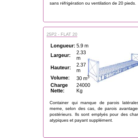
sans réfrigération ou ventilation de 20 pieds.
25P2 - FLAT 20
Longueur:
5.9 m
2.33
Largeur:
m
2.37
Hauteur:
m
3
Volume:
30 m
Charge
24000
Nette:
Kg
Container qui manque de parois latérale
meme, selon des cas, de parois avantage
postérieurs. Ils sont emplyés pour des cha
atypiques et payant supplément.