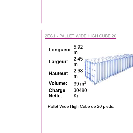
2EG1 - PALLET WIDE HIGH CUBE 20
5.92
Longueur:
m
2.45
Largeur:
m
2.68
Hauteur:
m
3
Volume:
39 m
Charge
30480
Nette:
Kg
Pallet Wide High Cube de 20 pieds.