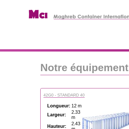
Notre équipement
42G0 - STANDARD 40
Longueur:
12 m
2.33
Largeur:
m
2.43
Hauteur:
m