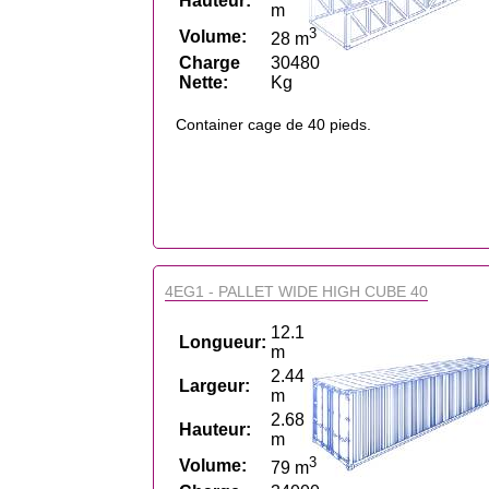
Hauteur:
m
3
Volume:
28 m
Charge
30480
Nette:
Kg
Container cage de 40 pieds.
4EG1 - PALLET WIDE HIGH CUBE 40
12.1
Longueur:
m
2.44
Largeur:
m
2.68
Hauteur:
m
3
Volume:
79 m