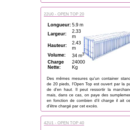
22U0 - OPEN TOP 20
Longueur:
5.9 m
2.33
Largeur:
m
2.43
Hauteur:
m
3
Volume:
34 m
Charge
24000
Nette:
Kg
Des mêmes mesures qu'un container stan
de 20 pieds, l'Open Top est ouvert par la pa
de d'en haut. Il peut ressortir la marchan
mais, dans ce cas, on paye des sumpleme
en fonction de combien d'il charge il ait c
d'être chargé par cet excès.
42U1 - OPEN TOP 40