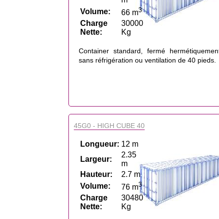
3
Volume:
66 m
Charge
30000
Nette:
Kg
Container standard, fermé hermétiquemen
sans réfrigération ou ventilation de 40 pieds.
45G0 - HIGH CUBE 40
Longueur:
12 m
2.35
Largeur:
m
Hauteur:
2.7 m
3
Volume:
76 m
Charge
30480
Nette:
Kg