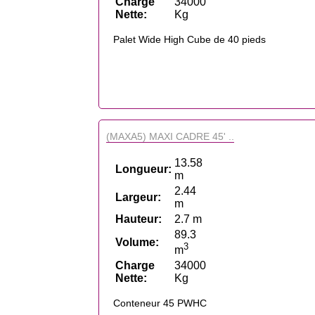
Charge
34000
Nette:
Kg
Palet Wide High Cube de 40 pieds
(MAXA5) MAXI CADRE 45' ..
13.58
Longueur:
m
2.44
Largeur:
m
Hauteur:
2.7 m
89.3
Volume:
3
m
Charge
34000
Nette:
Kg
Conteneur 45 PWHC