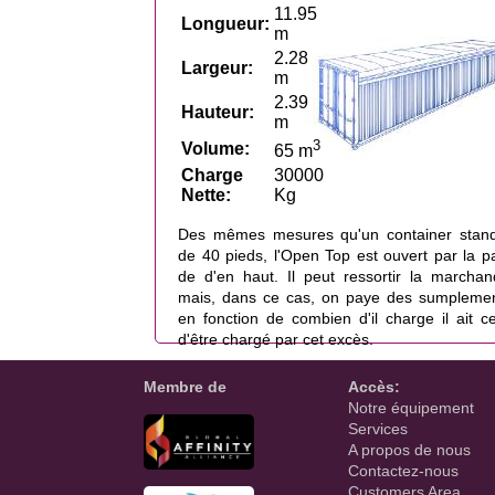
11.95
Longueur:
m
2.28
Largeur:
m
2.39
Hauteur:
m
3
Volume:
65 m
Charge
30000
Nette:
Kg
Des mêmes mesures qu'un container stan
de 40 pieds, l'Open Top est ouvert par la pa
de d'en haut. Il peut ressortir la marchan
mais, dans ce cas, on paye des sumpleme
en fonction de combien d'il charge il ait c
d'être chargé par cet excès.
Membre de
Accès:
Notre équipement
Services
A propos de nous
Contactez-nous
Customers Area