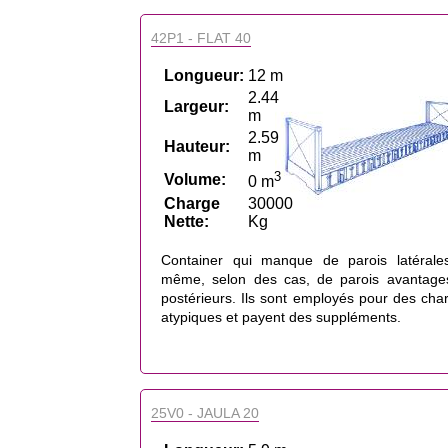
42P1 - FLAT 40
Longueur:
12 m
2.44
Largeur:
m
2.59
Hauteur:
m
3
Volume:
0 m
Charge
30000
Nette:
Kg
Container qui manque de parois latérale
même, selon des cas, de parois avantage
postérieurs. Ils sont employés pour des cha
atypiques et payent des suppléments.
25V0 - JAULA 20