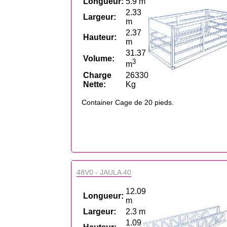
Longueur:
5.9 m
2.33
Largeur:
m
2.37
Hauteur:
m
31.37
Volume:
3
m
Charge
26330
Nette:
Kg
Container Cage de 20 pieds.
48V0 - JAULA 40
12.09
Longueur:
m
Largeur:
2.3 m
1.09