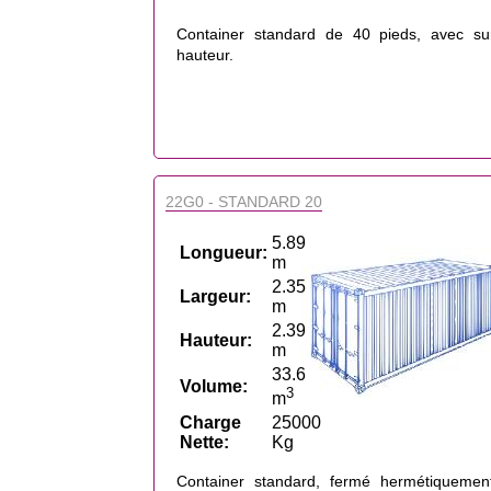
Container standard de 40 pieds, avec su
hauteur.
22G0 - STANDARD 20
5.89
Longueur:
m
2.35
Largeur:
m
2.39
Hauteur:
m
33.6
Volume:
3
m
Charge
25000
Nette:
Kg
Container standard, fermé hermétiquemen