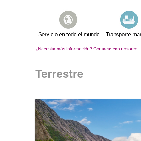
Servicio en todo el mundo
Transporte mar
¿Necesita más información? Contacte con nosotros
Terrestre
Servicio en todo el mundo
Más de 350 partners