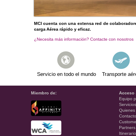
MCI cuenta con una extensa red de colaboradores
carga Aérea rápido y eficaz.
¿Necesita más información? Contacte con nosotros
Servicio en todo el mundo
Transporte aér
Miembro de:
Acceso 
Equipo p
Servicio
Quienes
Contact
Custome
Partners
Itinerario