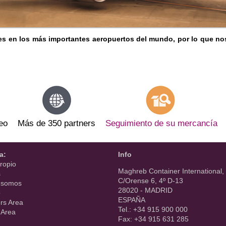
 en los más importantes aeropuertos del mundo, por lo que nos p
eo
Más de 350 partners
Seguimiento de su mercancía
a:
Info
ropio
Maghreb Container International, 
s
C/Orense 6, 4º D-13
 somos
28020 - MADRID
o
ESPAÑA
rs Area
Tel.: +34 915 900 000
 Area
Fax: +34 915 631 285